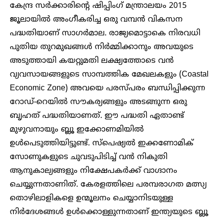
കേന്ദ്ര സർക്കാരിന്റെ ഷിപ്പിംഗ് മന്ത്രാലയം 2015
ജൂലായിൽ അംഗീകരിച്ച ഒരു വമ്പൻ വികസന
പദ്ധതിയാണ് സാഗർമാല. രാജ്യമൊട്ടാകെ നിരവധി
പുതിയ തുറമുഖങ്ങൾ നിർമ്മിക്കാനും അവയുടെ
അടുത്തായി കയറ്റുമതി ലക്ഷ്യത്തോടെ വൻ
വ്യവസായങ്ങളുടെ സാമ്പത്തിക മേഖലകളും (Coastal
Economic Zone) അവയെ പരസ്പരം ബന്ധിപ്പിക്കുന്ന
റോഡ്-റെയിൽ സൗകര്യങ്ങളും അടങ്ങുന്ന ഒരു
ബൃഹത് പദ്ധതിയാണത്. ഈ പദ്ധതി ഏതാണ്ട്
മുഴുവനായും ബ്ലൂ ഇക്കോണമിയിൽ
ഉൾപെടുത്തിയിട്ടുണ്ട്. സ്‌പെഷ്യൽ ഇക്കണോമിക്
സോണുകളുടെ ചുവടുപിടിച്ച് വൻ നികുതി
ആനുകാല്യങ്ങളും നിക്ഷേപകർക്ക് വാഗ്ദാനം
ചെയ്യുന്നതാണിത്. കേരളത്തിലെ പരമ്പരാഗത മത്സ്യ
തൊഴിലാളികളെ ഉന്മൂലനം ചെയ്യാനിടയുള്ള
നിർദേശങ്ങൾ ഉൾക്കൊള്ളുന്നതാണ് ഇന്ത്യയുടെ ബ്ലൂ