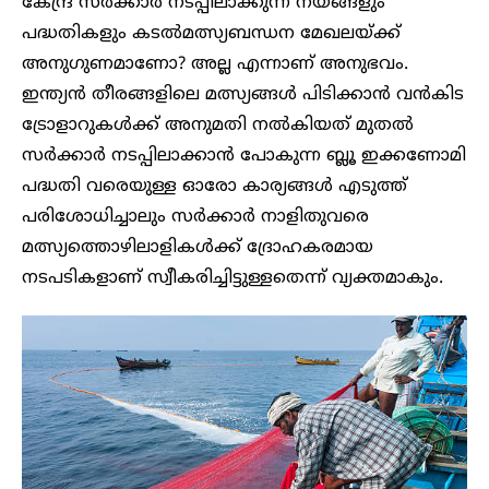
കേന്ദ്ര സർക്കാർ നടപ്പിലാക്കുന്ന നയങ്ങളും
പദ്ധതികളും കടൽമത്സ്യബന്ധന മേഖലയ്ക്ക്
അനുഗുണമാണോ? അല്ല എന്നാണ് അനുഭവം.
ഇന്ത്യൻ തീരങ്ങളിലെ മത്സ്യങ്ങൾ പിടിക്കാൻ വൻകിട
ട്രോളാറുകൾക്ക് അനുമതി നൽകിയത് മുതൽ
സർക്കാർ നടപ്പിലാക്കാൻ പോകുന്ന ബ്ലൂ ഇക്കണോമി
പദ്ധതി വരെയുള്ള ഓരോ കാര്യങ്ങൾ എടുത്ത്
പരിശോധിച്ചാലും സർക്കാർ നാളിതുവരെ
മത്സ്യത്തൊഴിലാളികൾക്ക് ദ്രോഹകരമായ
നടപടികളാണ് സ്വീകരിച്ചിട്ടുള്ളതെന്ന് വ്യക്തമാകും.