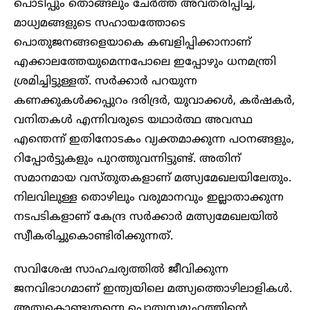
പൊടിപ്പും തൊങ്ങലും ചേർത്ത് അവതരിപ്പിച്ച്,
മാധ്യമങ്ങളുടെ സഹായത്തോടെ
പൊതുജനങ്ങളെയാകെ കബളിപ്പിക്കാനാണ്
എക്കാലത്തേയുമെന്നപോലെ ഇപ്പോഴും ധനമന്ത്രി
ശ്രമിച്ചിട്ടുള്ളത്. സർക്കാർ പറയുന്ന
കണക്കുകൾക്കപ്പുറം ദരിദ്രർ, യുവാക്കൾ, കർഷകർ,
വനിതകൾ എന്നിവരുടെ യഥാർത്ഥ അവസ്ഥ
എന്തെന്ന് ഇതിനോടകം വ്യക്തമാക്കുന്ന പഠനങ്ങളും,
റിപ്പോർട്ടുകളും പുറത്തുവന്നിട്ടുണ്ട്. അതിന്
സമാനമായ വസ്തുതകളാണ് മത്സ്യമേഖലയിലേതും.
നിലവിലുള്ള തൊഴിലും വരുമാനവും ഇല്ലാതാക്കുന്ന
നടപടികളാണ് കേന്ദ്ര സർക്കാർ മത്സ്യമേഖലയിൽ
സ്വീകരിച്ചുകൊണ്ടിരിക്കുന്നത്.
സവിശേഷ സാഹചര്യത്തിൽ ജീവിക്കുന്ന
ജനവിഭാഗമാണ് ഇന്ത്യയിലെ മത്സ്യത്തൊഴിലാളികൾ.
അതുകൊണ്ടുതന്നെ പൊതുസമൂഹത്തിന്റെ