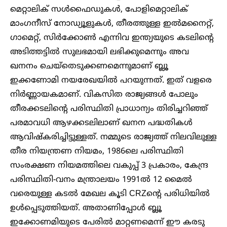
മെറ്റാലിക് സൾഫൈഡുകൾ, പോളിമെറ്റാലിക്
മാംഗനീസ് നോഡ്യൂളുകൾ, തീരത്തുള്ള ഇൽമനൈറ്റ്,
ഗാമെറ്റ്, സിർക്കോൺ എന്നിവ ഇന്ത്യയുടെ കടലിന്റെ
അടിത്തട്ടിൽ സുലഭമായി ലഭിക്കുമെന്നും അവ
ഖനനം ചെയ്തെടുക്കണമെന്നുമാണ് ബ്ലൂ
ഇക്കണോമി നയരേഖയിൽ പറയുന്നത്. ഇത് വളരെ
നിർണ്ണായകമാണ്. വികസിത രാജ്യങ്ങൾ പോലും
തീരക്കടലിന്റെ പരിസ്ഥിതി പ്രാധാന്യം തിരിച്ചറിഞ്ഞ്
പരമാവധി ആഴക്കടലിലാണ് ഖനന പദ്ധതികൾ
ആവിഷ്‌കരിച്ചിട്ടുള്ളത്. നമ്മുടെ രാജ്യത്ത് നിലവിലുള്ള
തീര നിയന്ത്രണ നിയമം, 1986ലെ പരിസ്ഥിതി
സംരക്ഷണ നിയമത്തിലെ വകുപ്പ് 3 പ്രകാരം, കേന്ദ്ര
പരിസ്ഥിതി-വനം മന്ത്രാലയം 1991ൽ 12 മൈൽ
വരെയുള്ള കടൽ മേഖല കൂടി CRZന്റെ പരിധിയിൽ
ഉൾപ്പെടുത്തിയത്. അതാണിപ്പോൾ ബ്ലൂ
ഇക്കോണമിയുടെ പേരിൽ മാറ്റണമെന്ന് ഈ കരടു