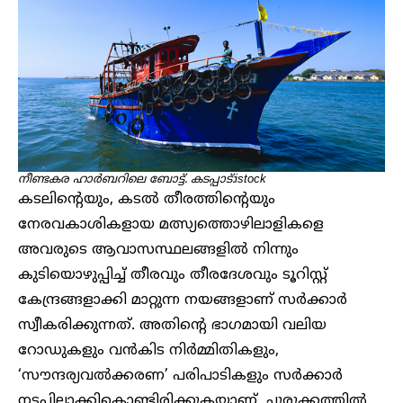
നീണ്ടകര ഹാർബറിലെ ബോട്ട്. കടപ്പാട്:istock
കടലിന്റെയും, കടൽ തീരത്തിന്റെയും
നേരവകാശികളായ മത്സ്യത്തൊഴിലാളികളെ
അവരുടെ ആവാസസ്ഥലങ്ങളിൽ നിന്നും
കുടിയൊഴുപ്പിച്ച് തീരവും തീരദേശവും ടൂറിസ്റ്റ്
കേന്ദ്രങ്ങളാക്കി മാറ്റുന്ന നയങ്ങളാണ് സർക്കാർ
സ്വീകരിക്കുന്നത്. അതിന്റെ ഭാഗമായി വലിയ
റോഡുകളും വൻകിട നിർമ്മിതികളും,
‘സൗന്ദര്യവൽക്കരണ’ പരിപാടികളും സർക്കാർ
നടപ്പിലാക്കികൊണ്ടിരിക്കുകയാണ്. ചുരുക്കത്തിൽ