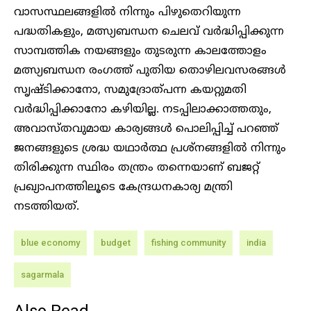
വാസസ്ഥലങ്ങളിൽ നിന്നും പിഴുതെറിയുന്ന
പദ്ധതികളും, മത്സ്യബന്ധന ചെലവ് വർദ്ധിപ്പിക്കുന്ന
സാമ്പത്തിക നയങ്ങളും തുടരുന്ന കാലത്തോളം
മത്സ്യബന്ധന രംഗത്ത് പുതിയ തൊഴിലവസരങ്ങൾ
സൃഷ്ടിക്കാനോ, സമുദ്രോത്പന്ന കയറ്റുമതി
വർദ്ധിപ്പിക്കാനോ കഴിയില്ല. നടപ്പിലാക്കാത്തതും,
അവാസ്തവുമായ കാര്യങ്ങൾ പൊലിപ്പിച്ച് പറഞ്ഞ്
ജനങ്ങളുടെ ശ്രദ്ധ യഥാർത്ഥ പ്രശ്നങ്ങളിൽ നിന്നും
തിരിക്കുന്ന സ്ഥിരം തന്ത്രം തന്നെയാണ് ബജറ്റ്
പ്രഖ്യാപനത്തിലൂടെ കേന്ദ്രധനകാര്യ മന്ത്രി
നടത്തിയത്.
blue economy
budget
fishing community
india
sagarmala