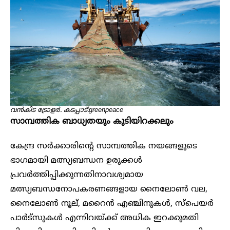
വൻകിട ട്രോളർ. കടപ്പാട്:greenpeace
സാമ്പത്തിക ബാധ്യതയും കുടിയിറക്കലും
കേന്ദ്ര സർക്കാരിന്റെ സാമ്പത്തിക നയങ്ങളുടെ
ഭാഗമായി മത്സ്യബന്ധന ഉരുക്കൾ
പ്രവർത്തിപ്പിക്കുന്നതിനാവശ്യമായ
മത്സ്യബന്ധനോപകരണങ്ങളായ നൈലോൺ വല,
നൈലോൺ നൂല്, മറൈൻ എഞ്ചിനുകൾ, സ്പെയർ
പാർട്സുകൾ എന്നിവയ്ക്ക് അധിക ഇറക്കുമതി