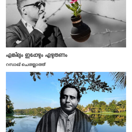
എങ്കിലും ഇപ്പോഴും എഴുതണം
റസാഖ് ചെത്ത്ലാത്ത്