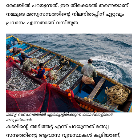
രേഖയിൽ പറയുന്നത്. ഈ തീരക്കടൽ തന്നെയാണ്
നമ്മുടെ മത്സ്യസമ്പത്തിന്റെ നിലനിൽപ്പിന് ഏറ്റവും
പ്രധാനം എന്നതാണ് വസ്തുത.
മത്സ്യ ബന്ധനത്തിൽ ഏർപ്പെട്ടിരിക്കുന്ന തൊഴിലാളികൾ.
കടപ്പാട്:istock
കടലിന്റെ അടിത്തട്ട് എന്ന് പറയുന്നത് മത്സ്യ
സമ്പത്തിന്റെ ആവാസ വ്യവസ്ഥകൾ കൂടിയാണ്,