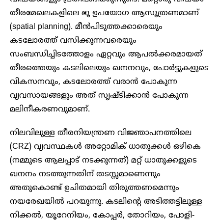
തീരമേഖലകളിലെ ഭൂ ഉപയോഗ ആസൂത്രണമാണ്
(spatial planning). മീൻപിടുത്തക്കാരെയും
കടലോരത്ത് വസിക്കുന്നവരെയും
സംബന്ധിച്ചിടത്തോളം ഏറ്റവും ആപൽക്കരമായത്
തീരത്തെയും കടലിലെയും ഖനനവും, പോർട്ടുകളുടെ
വികസനവും, കടലോരത്ത് വരാൻ പോകുന്ന
വ്യവസായങ്ങളും അത് സൃഷ്ടിക്കാൻ പോകുന്ന
മലിനീകരണവുമാണ്.
നിലവിലുള്ള തീരനിയന്ത്രണ വിജ്ഞാപനത്തിലെ
(CRZ) വ്യവസ്ഥകൾ അറ്റോമിക് ധാതുക്കൾ ഒഴികെ
(നമ്മുടെ ആലപ്പാട് നടക്കുന്നത്) മറ്റ് ധാതുക്കളുടെ
ഖനനം നടത്തുന്നതിന് തടസ്സമാണെന്നും
അതുകൊണ്ട് ഉചിതമായി തിരുത്തണമെന്നും
നയരേഖയിൽ പറയുന്നു. കടലിന്റെ അടിത്തട്ടിലുള്ള
നിക്കൽ, യൂറേനിയം, കോപ്പർ, തോറിയം, പോളി-