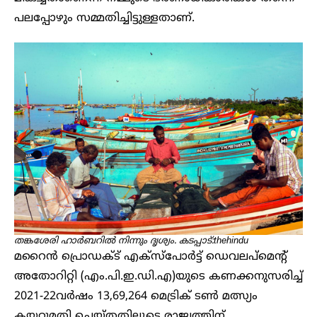
പലപ്പോഴും സമ്മതിച്ചിട്ടുള്ളതാണ്.
തങ്കശേരി ഹാർബറിൽ നിന്നും ദൃശ്യം. കടപ്പാട്:thehindu
മറൈൻ പ്രൊഡക്ട് എക്സ്പോർട്ട് ഡെവലപ്മെന്റ്
അതോറിറ്റി (എം.പി.ഇ.ഡി.എ)യുടെ കണക്കനുസരിച്ച്
2021-22വർഷം 13,69,264 മെട്രിക് ടൺ മത്സ്യം
കയറ്റുമതി ചെയ്തതിലൂടെ രാജ്യത്തിന്