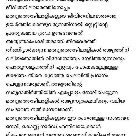
ജീവിതനിലവാരത്തിനൊപ്പം
മത്സ്യത്തൊഴിലാളികളുടെ ജീവിതനിലവാരത്തെ
ഉയർത്തികൊണ്ടുവരുന്നതിനായി സ്റ്റേറ്റിന്റെ
പ്രത്യേകമായ ശ്രദ്ധ ഉണ്ടവേണ്ടത്
അത്യന്താപേക്ഷിതമാണ്. തീരദേശത്ത്
തിങ്ങിപ്പാർക്കുന്ന മത്സ്യത്തൊഴിലാളികൾ രാജ്യത്തിന്
വലിയതോതിൽ വിദേശനാണ്യം നേടിത്തരുന്നവരും
പൊതുസമൂഹത്തിന് ഏറ്റവും പോഷകമൂല്യമുള്ള
ഭക്ഷണം തീരെ കുറഞ്ഞ ചെലവിൽ പ്രദാനം
ചെയ്യുന്നവരുമാണ്. രാജ്യത്തിന്റെ
സമുദ്രാതിർത്തിയിൽ എപ്പോഴും ജോലിചെയ്യുന്ന
മത്സ്യത്തൊഴിലാളികൾ രാജ്യസുരക്ഷയ്ക്കും വലിയ
സംഭാവന നൽകുന്നവരാണ്.
മത്സ്യത്തൊഴിലാളികളുടെ ഈ രംഗത്തുള്ള സംഭാവന
നേവി, കോസ്റ്റ് ഗാർഡ് എന്നിവയെക്കാൾ
മികച്ചതാണെന്ന് നമ്മുടെ ഭരണാധികാരികൾ തന്നെ