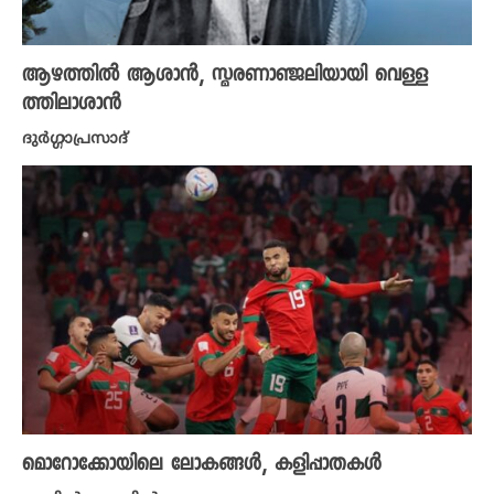
ആഴത്തിൽ ആശാൻ, സ്മരണാഞ്ജലിയായി വെള്ള
ത്തിലാശാൻ
ദുർഗ്ഗാപ്രസാദ്
മൊറോക്കോയിലെ ലോകങ്ങൾ, കളിപ്പാതകൾ