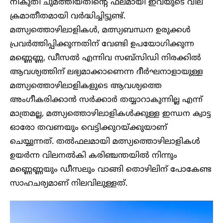
നികുതി ചുമത്തിയതിന്റെ ഫലമായി ഇവയുടെ വില
ക്രമാതീതമായി വർദ്ധിച്ചിട്ടുണ്ട്.
മത്സ്യത്തൊഴിലാളികൾ, മത്സ്യബന്ധന ഉരുക്കൾ
പ്രവർത്തിപ്പിക്കുന്നതിന് വേണ്ടി ഉപയോഗിക്കുന്ന
മണ്ണെണ്ണ, ഡീസൽ എന്നിവ സബ്‌സിഡി നിരക്കിൽ
ആവശ്യത്തിന് ലഭ്യമാക്കാണെന്ന ദീർഘനാളായുള്ള
മത്സ്യത്തൊഴിലാളികളുടെ ആവശ്യത്തെ
അംഗീകരിക്കാൻ സർക്കാർ തയ്യാറാകുന്നില്ല എന്ന്
മാത്രമല്ല, മത്സ്യത്തൊഴിലാളികൾക്കുള്ള ഇന്ധന ക്വാട്ട
ഓരോ തവണയും വെട്ടിക്കുറയ്ക്കുയാണ്
ചെയ്യുന്നത്. തൽഫലമായി മത്സ്യത്തൊഴിലാളികൾ
ഉയർന്ന വിലനൽകി കരിഞ്ചന്തയിൽ നിന്നും
മണ്ണെണ്ണയും ഡീസലും വാങ്ങി തൊഴിലിന് പോകേണ്ട
സാഹചര്യമാണ് നിലവിലുള്ളത്.