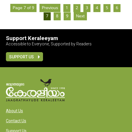
Page 7 of 9
Previous
1
2
3
4
5
6
7
8
9
Next
Support Keraleeyam
Accessible to Everyone, Supported by Readers
SUPPORT US
About Us
Contact Us
Support Us