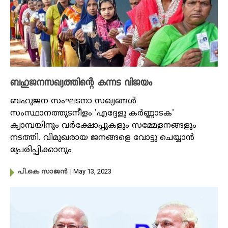
ബഹുജനസഖ്യത്തിന്റെ കന്നട വിജയം
ബഹുജന സംഘടനാ സഖ്യങ്ങൾ
സംസ്ഥാനത്തുടനീളം 'എദ്ദേളു ക‍ർണ്ണാടക'
ക്യാമ്പയിനും വർക്ഷോപ്പുകളും സമ്മേളനങ്ങളും
നടത്തി. വിമുഖരായ ജനങ്ങളെ വോട്ടു ചെയ്യാൻ
പ്രേരിപ്പിക്കാനും
| May 13, 2023
പി.കെ സാജൻ