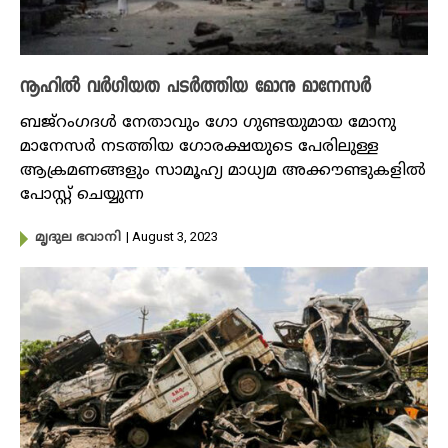
നൂഹിൽ വർഗീയത പടർത്തിയ മോനു മാനേസര്‍
ബജ്‌റം​ഗദള്‍ നേതാവും ​ഗോ ​ഗുണ്ടയുമായ മോനു
മാനേസര്‍ നടത്തിയ ഗോരക്ഷയുടെ പേരിലുള്ള
ആക്രമണങ്ങളും സാമൂഹ്യ മാധ്യമ അക്കൗണ്ടുകളില്‍
പോസ്റ്റ് ചെയ്യുന്ന
| August 3, 2023
മൃദുല ഭവാനി