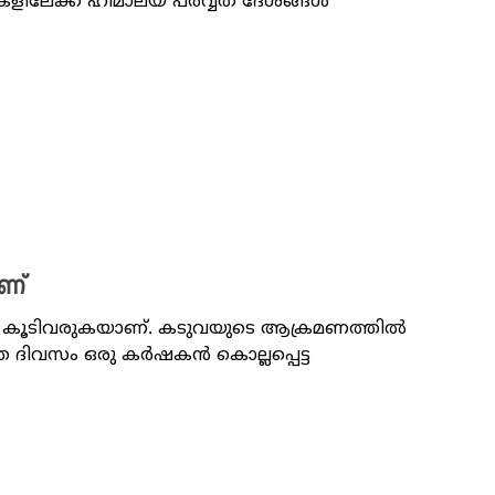
ികളിലേക്ക് ഹിമാലയ പർവ്വത ദേശങ്ങൾ
ാണ്
ം കൂടിവരുകയാണ്. കടുവയുടെ ആക്രമണത്തിൽ
്ഞ ദിവസം ഒരു കർഷകൻ കൊല്ലപ്പെട്ട