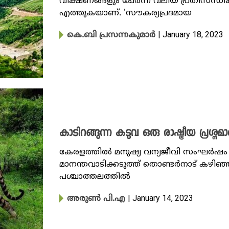
വീക്ഷണങ്ങളും ചേർന്ന് വലിയ പ്രതിസന്ധ
എത്തുകയാണ്. 'സൗകര്യപ്രദമായ
| January 18, 2023
കെ.ബി പ്രസന്നകുമാർ
‌‌കാടിറങ്ങുന്ന കടുവ ഒരു രാഷ്ട്രീയ പ്രശ്നമ
കേരളത്തിൽ മനുഷ്യ വന്യജീവി സംഘർഷ
മാനന്തവാടിക്കടുത്ത് തൊണ്ടർനാട് കഴിഞ
പശ്ചാത്തലത്തിൽ
| January 14, 2023
അരുൺ പി.എ