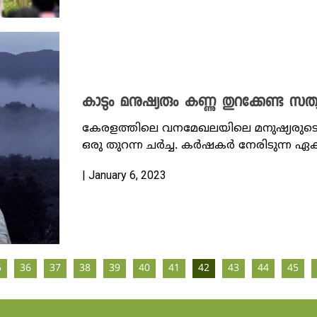
കാടും മനുഷ്യരും കണ്ണു തുറക്കേണ്ട സത്
കേരളത്തിലെ വനമേഖലയിലെ മനുഷ്യരുടെ 
ഒരു തുറന്ന ചർച്ച. കർഷകർ നേരിടുന്ന ഏ
| January 6, 2023
5
36
37
38
39
40
41
42
43
44
45