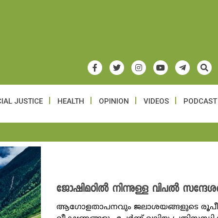
IAL JUSTICE
HEALTH
OPINION
VIDEOS
PODCAST
ജോഷിമഠിൽ നിന്നുള്ള വിപൽ സന്ദേശ
ആഗോളതാപനവും ജലാശയങ്ങളുടെ രൂപ