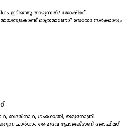
ം ഇടിഞ്ഞു താഴുന്നത്? ജോഷിമഠ്
േശമായതുകൊണ്ട് മാത്രമാണോ? അതോ സർക്കാരും
്‌
ാഥ്, ബദരീനാഥ്, ഗംഗോത്രി, യമുനോത്രി
മിക്കുന്ന ചാർധാം ഹൈവേ പ്രോജക്ടാണ് ജോഷിമഠ്