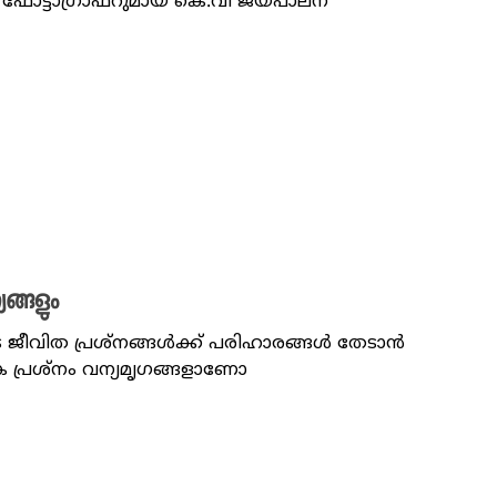
ും ഫോട്ടാഗ്രാഫറുമായ കെ.വി ജയപാലന്
യങ്ങളും
ജീവിത പ്രശ്നങ്ങൾക്ക് പരിഹാരങ്ങൾ തേടാൻ
ക പ്രശ്നം വന്യമൃഗങ്ങളാണോ