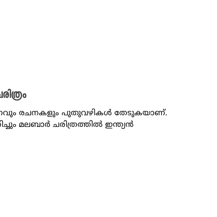
രിത്രം
േഷണവും രചനകളും പുതുവഴികൾ തേടുകയാണ്.
ിച്ചും മലബാർ ചരിത്രത്തിൽ ഇന്ത്യൻ