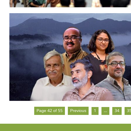
Page 42 of 55
Previous
1
…
34
3