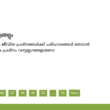
യങ്ങളും
ജീവിത പ്രശ്നങ്ങൾക്ക് പരിഹാരങ്ങൾ തേടാൻ
ക പ്രശ്നം വന്യമൃഗങ്ങളാണോ
46
47
48
49
50
…
55
Next