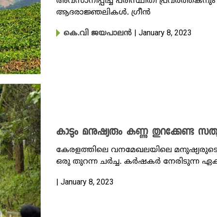
അവസാനിപ്പിച്ച പരിസ്ഥിതി പ്രവ‍‌ർത്തകന
ആദരാജ്ഞലികൾ. ഗ്രീൻ
| January 8, 2023
കെ.വി ജയപാലൻ
കാടും മനുഷ്യരും കണ്ണു തുറക്കേണ്ട സത്
കേരളത്തിലെ വനമേഖലയിലെ മനുഷ്യരുടെ 
ഒരു തുറന്ന ചർച്ച. കർഷകർ നേരിടുന്ന ഏ
| January 8, 2023