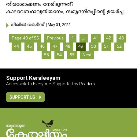
തീരശോഷണം നേരിടുന്നത്?
കാലാവസ്ഥാവ്യതിയാനം, സമുദ്രനിരപ്പിന്റെ ഉയർച്ച
| May 31, 2022
നിഖില്‍ വര്‍ഗീസ്‌
Page 49 of 55
Previous
1
…
41
42
43
44
45
46
47
48
49
50
51
52
53
54
55
Next
Support Keraleeyam
Accessible to Everyone, Supported by Readers
SUPPORT US