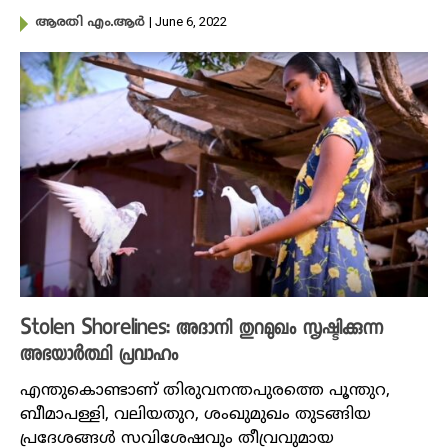
| June 6, 2022
ആരതി എം.ആർ
Stolen Shorelines: അദാനി തുറമുഖം സൃഷ്ടിക്കുന്ന
അഭയാർത്ഥി പ്രവാഹം
എന്തുകൊണ്ടാണ് തിരുവനന്തപുരത്തെ പൂന്തുറ,
ബീമാപള്ളി, വലിയതുറ, ശംഖുമുഖം തുടങ്ങിയ
പ്രദേശങ്ങൾ സവിശേഷവും തീവ്രവുമായ