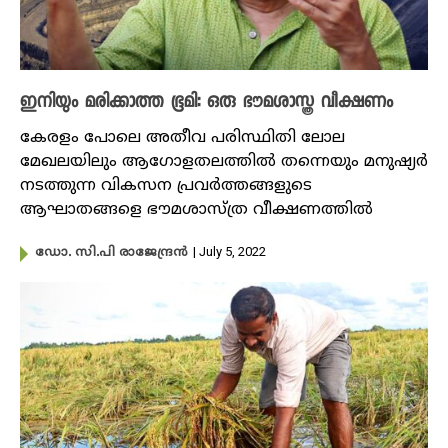
ഇനിയും മരിക്കാത്ത ഭൂമി: ഒരു ഭൗമശാസ്ത്ര വീക്ഷണം
കേരളം പോലെ അതീവ പരിസ്ഥിതി ലോല
മേഖലയിലും ആഗോളതലത്തിൽ തന്നെയും മനുഷ്യർ
നടത്തുന്ന വികസന പ്രവർത്തങ്ങളുടെ
ആഘാതങ്ങളെ ഭൗമശാസ്ത്ര വീക്ഷണത്തിൽ
| July 5, 2022
ഡോ. സി.പി രാജേന്ദ്രൻ