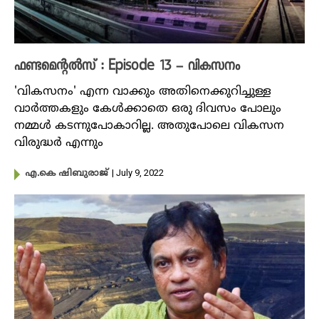
ഫണ്ടമെന്റൽസ് : Episode 13 – വികസനം
'വികസനം' എന്ന വാക്കും അതിനെക്കുറിച്ചുള്ള
വാർത്തകളും കേൾക്കാതെ ഒരു ദിവസം പോലും
നമ്മൾ കടന്നുപോകാറില്ല. അതുപോലെ വികസന
വിരുദ്ധർ എന്നും
| July 9, 2022
എ.കെ ഷിബുരാജ്