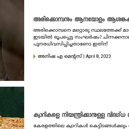
അരിക്കൊമ്പനും ആനയോളം ആശങ്കക
അരിക്കൊമ്പനെ മറ്റൊരു സ്ഥലത്തേക്ക് മ
ഇടയിൽ രൂപപ്പെട്ട സംഘർഷം? ചിന്നക്കന
പുനരധിവസിപ്പിച്ചതാണോ ഇതിന്
| April 8, 2023
അനിഷ എ മെന്റസ്
ക്വാറികളെ നിയന്ത്രിക്കാനുള്ള വിദ​ഗ്ധ
കേരളത്തിലെ ക്വാറികൾ കെട്ടിടങ്ങൾക്കു