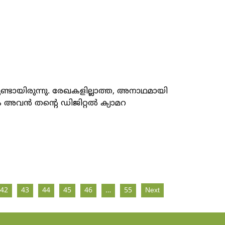
ായിരുന്നു. രേഖകളില്ലാത്ത, അനാഥമായി
 അവൻ തന്റെ ഡിജിറ്റൽ ക്യാമറ
42
43
44
45
46
…
55
Next