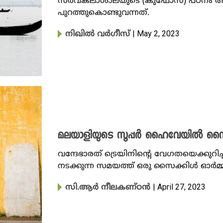
സർവകലാശാലയുടെ (കുഫോസ്) പഠനം ആശങ്
പുറത്തുകൊണ്ടുവന്നത്.
| May 2, 2023
നിഖില്‍ വര്‍ഗീസ്‌
മലയാളിയുടെ സൂപ്പർ ഹൈവേയിൽ സൈക
വന്ദേഭാരത് ട്രെയിനിന്റെ വേ​ഗതയെക്കുറി
നടക്കുന്ന സമയത്ത് ഒരു സൈക്കിൾ ഓർമ്മ.
| April 27, 2023
സി.ആർ നീലകണ്ഠൻ