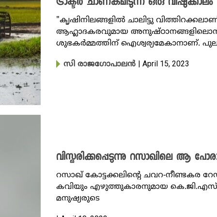
ട്രാക്ടർ ചാണകമിടുന്ന ഒരു വിഷുക്കാലം
"കൃഷിനിലങ്ങളിൽ ചാലിട്ടു വിത്തിറക്കലാ
ആഹ്ലാദകരവുമായ അനുഷ്ഠാനങ്ങളിലൊന്
ശുഭകർമ്മത്തിന് ഐശ്വര്യമേകാനാണ്. പുലർച
| April 15, 2023
സി രാജ​ഗോപാലൻ
വിസ്മരിക്കപ്പെടുന്നു റസാഖിലെ ആ പോ
റസാഖ് കോട്ടക്കലിന്റെ ചവറ-നീണ്ടകര റ
കവിയും എഴുത്തുകാരനുമായ കെ.ജി.എസ് പങ്
മനുഷ്യരുടെ