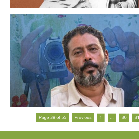
Page 38 of 55
Previous
1
…
30
3