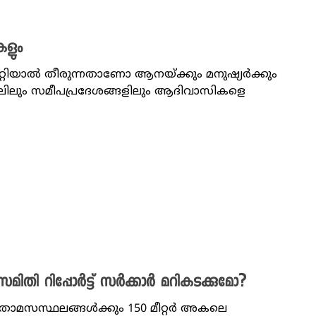
ളും
ാറ്റിയാൽ തീരുന്നതാണോ ആനയ്ക്കും മനുഷ്യർക്കും
ാലിലും സമീപപ്രദേശങ്ങളിലും ആദിവാസികളെ
 സമിതി റിപ്പോർട്ട് സർക്കാർ മറികടക്കുമോ?
ം താമസസ്ഥലങ്ങൾക്കും 150 മീറ്റർ അകലെ