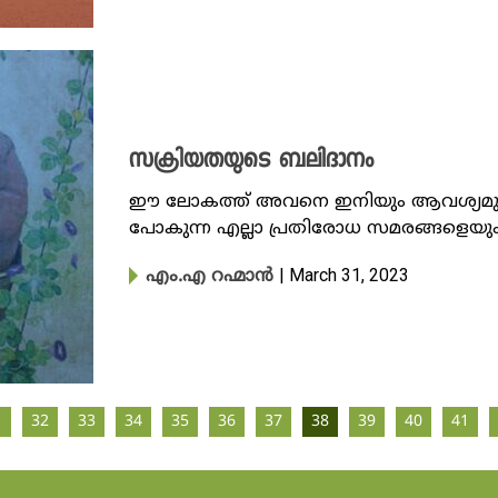
സക്രിയതയുടെ ബലിദാനം
ഈ ലോകത്ത് അവനെ ഇനിയും ആവശ്യമുണ്ട
പോകുന്ന എല്ലാ പ്രതിരോധ സമരങ്ങളെയും
| March 31, 2023
എം.എ റഹ്മാൻ
1
32
33
34
35
36
37
38
39
40
41