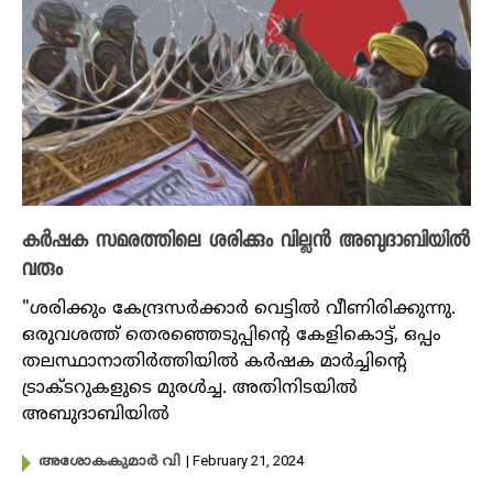
കർഷക സമരത്തിലെ ശരിക്കും വില്ലൻ അബുദാബിയിൽ
വരും
"ശരിക്കും കേന്ദ്രസർക്കാർ വെട്ടിൽ വീണിരിക്കുന്നു.
ഒരുവശത്ത് തെരഞ്ഞെടുപ്പിൻ്റെ കേളികൊട്ട്, ഒപ്പം
തലസ്ഥാനാതിർത്തിയിൽ കർഷക മാർച്ചിൻ്റെ
ട്രാക്ടറുകളുടെ മുരൾച്ച. അതിനിടയിൽ
അബുദാബിയിൽ
| February 21, 2024
അശോകകുമാർ വി