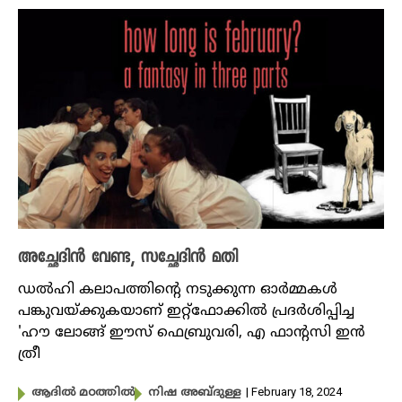
അച്ഛേദിൻ വേണ്ട, സച്ഛേദിൻ മതി
ഡൽഹി കലാപത്തിന്റെ നടുക്കുന്ന ഓർമ്മകൾ
പങ്കുവയ്ക്കുകയാണ് ഇറ്റ്ഫോക്കിൽ പ്രദർശിപ്പിച്ച
'ഹൗ ലോങ്ങ് ഈസ് ഫെബ്രുവരി, എ ഫാന്റസി ഇൻ
ത്രീ
| February 18, 2024
ആദിൽ മഠത്തിൽ
നിഷ അബ്ദുള്ള