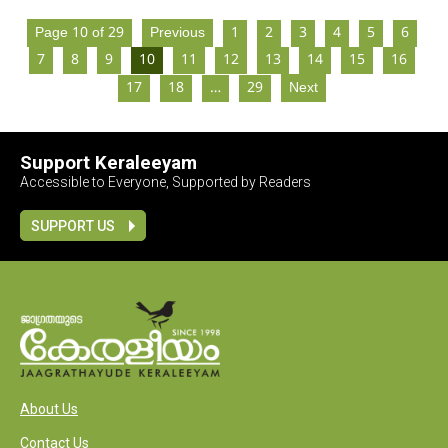
Page 10 of 29
Previous
1
2
3
4
5
6
7
8
9
10
11
12
13
14
15
16
17
18
…
29
Next
Support Keraleeyam
Accessible to Everyone, Supported by Readers
SUPPORT US
About Us
Contact Us