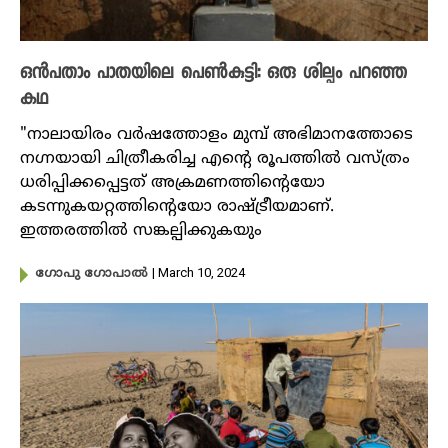
ഒൻപതാം പാതയിലെ പെൺകുട്ടി: ഒരു ശില്പം പറഞ്ഞ
കഥ
"നാലായിരം വർഷത്തോളം മുമ്പ് അഭിമാനത്തോടെ
നഗ്നയായി ചിത്രീകരിച്ച എന്റെ രൂപത്തിൽ വസ്ത്രം
ധരിപ്പിക്കപ്പെട്ടത് അക്രമണത്തിന്റെയോ
കടന്നുകയറ്റത്തിന്റെയോ രാഷ്ട്രീയമാണ്.
ഇത്തരത്തിൽ സങ്കല്പിക്കുകയും
| March 10, 2024
​ഗോപു ​ഗോപാൽ