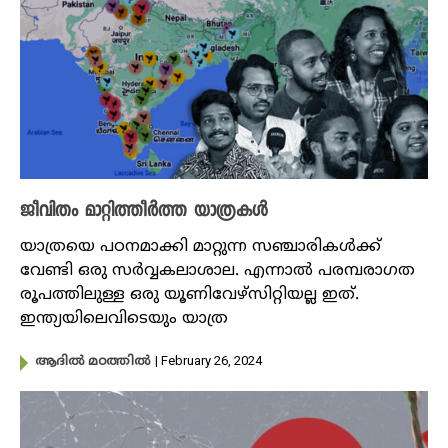
ജീവിതം മാറ്റിത്തീർത്ത യാത്രകൾ
യാത്രയെ പഠനമാക്കി മാറ്റുന്ന സഞ്ചാരികൾക്ക്
വേണ്ടി ഒരു സർവ്വകലാശാല. എന്നാൽ പരമ്പരാ​ഗത
രൂപത്തിലുള്ള ഒരു യൂണിവേഴ്സിറ്റിയല്ല ഇത്.
ഇന്ത്യയിലെവിടെയും യാത്ര
| February 26, 2024
ആദിൽ മഠത്തിൽ