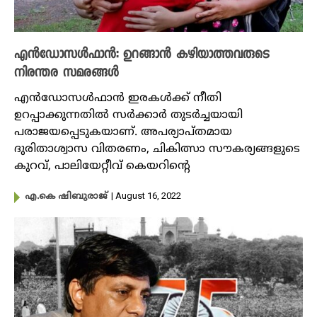
എൻഡോസൾഫാൻ: ഉറങ്ങാൻ കഴിയാത്തവരുടെ
നിരന്തര സമരങ്ങൾ
എൻഡോസൾഫാൻ ഇരകൾക്ക് നീതി
ഉറപ്പാക്കുന്നതിൽ സർക്കാർ തുടർച്ചയായി
പരാജയപ്പെടുകയാണ്. അപര്യാപ്തമായ
ദുരിതാശ്വാസ വിതരണം, ചികിത്സാ സൗകര്യങ്ങളുടെ
കുറവ്, പാലിയേറ്റീവ് കെയറിന്റെ
| August 16, 2022
എ.കെ ഷിബുരാജ്