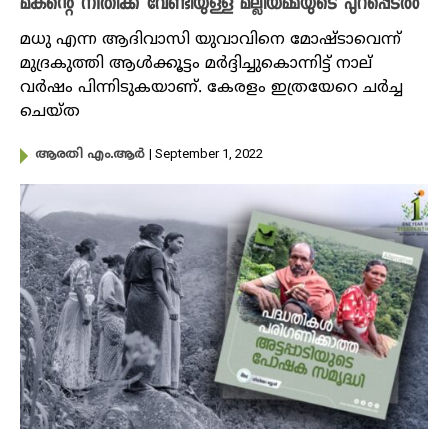
മകന്റെ നീതിക്ക് വേണ്ടിയുള്ള മല്ലിയമ്മയുടെ പുറപ്പെടൽ
മധു എന്ന ആദിവാസി യുവാവിനെ മോഷ്ടാവെന്ന്
മുദ്രകുത്തി ആൾക്കൂട്ടം മർദ്ദിച്ചുകൊന്നിട്ട് നാല്
വർഷം പിന്നിടുകയാണ്. കേരളം ഇത്രയേറെ ചർച്ച
ചെയ്ത
| September 1, 2022
ആരതി എം.ആർ