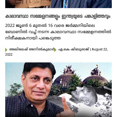
കാലാവസ്ഥാ സമ്മേളനങ്ങളും ഇന്ത്യയുടെ പങ്കാളിത്തവും
2022 ജൂൺ 6 മുതൽ 16 വരെ ജർമ്മനിയിലെ
ബോണിൽ വച്ച് നടന്ന കാലാവസ്ഥാ സമ്മേളനത്തിൽ
നിരീക്ഷകനായി പങ്കെടുത്ത
| August 22,
അഖിലേഷ് അനിൽകുമാർ
എ.കെ ഷിബുരാജ്
2022