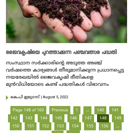
ജൈവകൃഷിയെ പുറത്താക്കുന്ന പഞ്ചവത്സര പദ്ധതി
സംസ്ഥാന സർക്കാരിന്റെ അടുത്ത അഞ്ച്
വർഷത്തെ കാര്യങ്ങൾ തീരുമാനിക്കുന്ന പ്രധാനപ്പെട്ട
നയരേഖയിൽ ജൈവകൃഷി രീതികളെ
മുൻവിധിയോടെ കണ്ട് പദ്ധതികൾ വിഭാവനം
| August 5, 2022
കെ.പി ഇല്യാസ്
Page 148 of 160
Previous
1
…
140
141
142
143
144
145
146
147
148
149
150
151
152
153
154
155
156
…