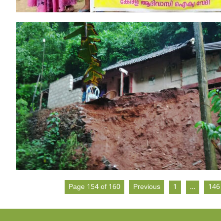
Page 154 of 160
Previous
1
…
146