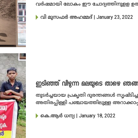
വർഷമായി ലോകം ഈ ചോദ്യത്തിനുളള ഉത്ത
| January 23, 2022
വി മുസഫർ അഹമ്മദ്
ഇടിഞ്ഞ് വീഴുന്ന മലയുടെ താഴെ ഞങ്ങ
തുടർച്ചയായ പ്രകൃതി ദുരന്തങ്ങൾ സൃഷ്ടി
അതിരപ്പിള്ളി പഞ്ചായത്തിലുള്ള അറാക്ക
| January 18, 2022
കെ.ആർ ധന്യ