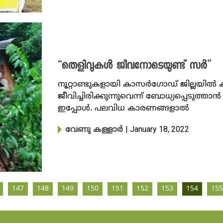
“തെളിവുകൾ ജീവനോടെയുണ്ട് സർ”
നൂറ്റാണ്ടുകളായി കാസർ​ഗോഡ് ജില്ലയിൽ
ജീവിച്ചിരിക്കുന്നുവെന്ന് ബോധ്യപ്പെടു
ഇപ്പോൾ. പലവിധ കാരണങ്ങളാൽ
| January 18, 2022
വേണു കള്ളാർ
147
148
149
150
151
152
153
154
155