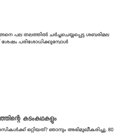
നെ പല തലത്തില്‍ ചർച്ചചെയ്യപ്പെട്ട ശബരിമല
ക് ശേഷം പരിശോധിക്കുമ്പോള്‍
യത്തിന്റെ കടംകഥകളും
ികൾക്ക് ഒറ്റിയത്? ഞാനും അഭിമുഖീകരിച്ചു. 80