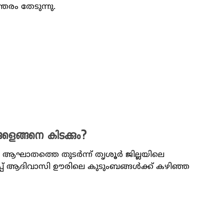
രം തേടുന്നു.
ളെങ്ങനെ കിടക്കും?
ച്ച ആഘാതത്തെ തുടർന്ന് തൃശൂർ ജില്ലയിലെ
ാപ്പ് ആദിവാസി ഊരിലെ കുടുംബങ്ങൾക്ക് കഴിഞ്ഞ