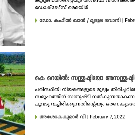
കുടുംബത്തിന്റെയും അവസ്ഥ വിശദീകരിക്ക
ഡോക്​ടേഴ്​സ്​ മെമയിർ
| Febr
ഡോ. കഫീൽ ഖാൻ / മൃദുല ഭവാനി
കെ റെയിൽ: സന്തുഷ്ടിയോ അസന്തുഷ്
പരിസ്ഥിതി നിയമങ്ങളുടെ മൂല്യം തിരിച്ചറ
സമൂഹത്തിന് സന്തുഷ്ടി നൽകുന്നതാകണം
ചുവടു വച്ചിരിക്കുന്നതിന്റെയും ഭരണകൂട
| February 7, 2022
അശോകകുമാർ വി