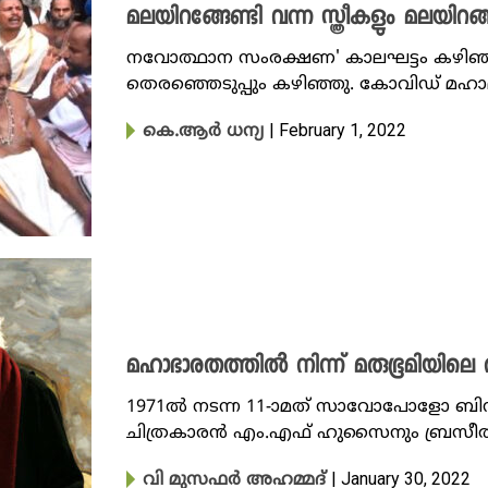
മലയിറങ്ങേണ്ടി വന്ന സ്ത്രീകളും മലയി
നവോത്ഥാന സംരക്ഷണ' കാലഘട്ടം കഴിഞ്ഞ
തെരഞ്ഞെടുപ്പും കഴിഞ്ഞു. കോവിഡ് മഹാ
| February 1, 2022
കെ.ആർ ധന്യ
മഹാഭാരതത്തിൽ നിന്ന് മരുഭൂമിയില
1971ൽ നടന്ന 11-ാമത് സാവോപോളോ ബി
ചിത്രകാരൻ എം.എഫ് ഹുസൈനും ബ്രസീൽ,
| January 30, 2022
വി മുസഫർ അഹമ്മദ്