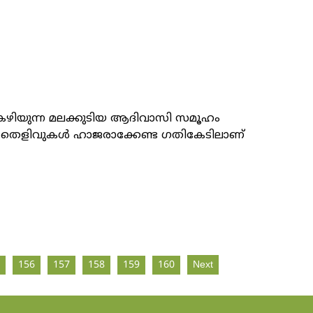
 കഴിയുന്ന മലക്കുടിയ ആദിവാസി സമൂഹം
ത്താൻ തെളിവുകൾ ഹാജരാക്കേണ്ട ഗതികേടിലാണ്
156
157
158
159
160
Next