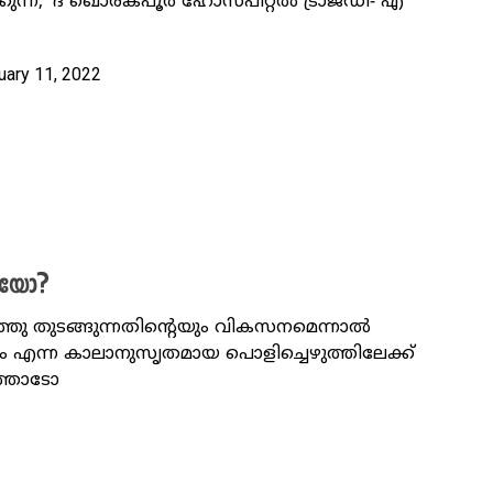
ുന്ന, 'ദ ഖൊരക്​പൂർ ഹോസ്പിറ്റൽ ട്രാജഡി- എ
uary 11, 2022
ടിയോ?
ിഞ്ഞു തുടങ്ങുന്നതിന്റെയും വികസനമെന്നാൽ
 എന്ന കാലാനുസൃതമായ പൊളിച്ചെഴുത്തിലേക്ക്
ത്തോടോ