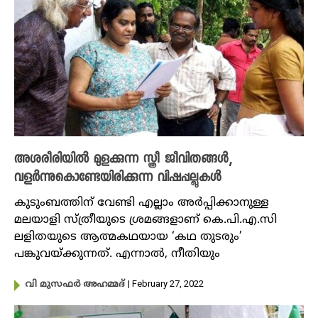
അശരീരിയിൽ മുളക്കുന്ന സ്ത്രീ ജീവിതങ്ങൾ,
വളർന്നുകൊണ്ടേയിരിക്കുന്ന വിഷപ്പല്ലുകൾ
കുടുംബത്തിന് വേണ്ടി എല്ലാം അർപ്പിക്കാനുള്ള
മലയാളി സ്ത്രീയുടെ ശ്രമങ്ങളാണ് കെ.പി.എ.സി
ലളിതയുടെ ആത്മകഥയായ ‘കഥ തുടരും’
പങ്കുവയ്ക്കുന്നത്. എന്നാൽ, നീതിയും
| February 27, 2022
വി മുസഫർ അഹമ്മദ്