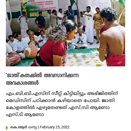
‘ജാതി’കുരുക്കിൽ അവസാനിക്കുന്ന
അവകാശങ്ങൾ
എം.ബി.ബി.എസിന് സീറ്റ് കിട്ടിയിട്ടും അഭിജിത്തിന്
മെഡിസിന് പഠിക്കാൻ കഴിയാതെ പോയി. ജാതി
കോളത്തിൽ എഴുതേണ്ടത് എസ്.സി ആണോ
എസ്.ടി ആണോ
| February 25, 2022
കെ.ആർ ധന്യ