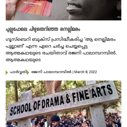
പുല്ലുപോലെ പിഴുതെറിഞ്ഞ നെല്ലിമരം
ഗൂസ്ബെറി ബുക്സ് പ്രസിദ്ധീകരിച്ച 'ആ നെല്ലിമരം
പുല്ലാണ്' എന്ന ഏറെ ചർച്ച ചെയ്യപ്പെട്ട
ആത്മകഥയുടെ രചയിതാവ് രജനി പാലാമ്പറമ്പിൽ.
ആത്മകഥയുടെ
| March 8, 2022
പാർവ്വതി
രജനി പാലാമ്പറമ്പിൽ