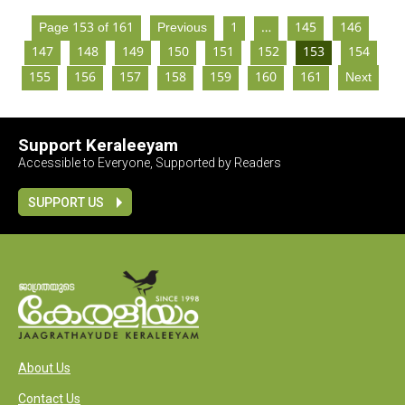
Page 153 of 161
Previous
1
…
145
146
147
148
149
150
151
152
153
154
155
156
157
158
159
160
161
Next
Support Keraleeyam
Accessible to Everyone, Supported by Readers
SUPPORT US
About Us
Contact Us