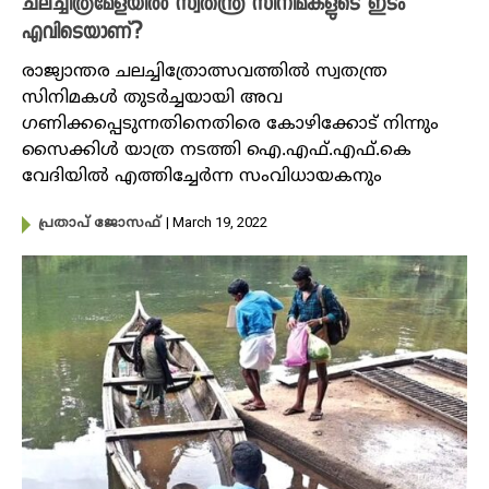
ചലച്ചിത്രമേളയിൽ സ്വതന്ത്ര സിനിമകളുടെ ഇടം
എവിടെയാണ്?
രാജ്യാന്തര ചലച്ചിത്രോത്സവത്തിൽ സ്വതന്ത്ര
സിനിമകൾ തുടർച്ചയായി അവ​
ഗണിക്കപ്പെടുന്നതിനെതിരെ കോഴിക്കോട് നിന്നും
സൈക്കിൾ യാത്ര നടത്തി ഐ.എഫ്.എഫ്.കെ
വേദിയിൽ എത്തിച്ചേർന്ന സംവിധായകനും
| March 19, 2022
പ്രതാപ് ജോസഫ്