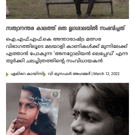
സത്യാനന്തര കാലത്ത് ഒരു മൃഗശാലയിൽ സംഭവിച്ചത്
ഐ.എഫ്.എഫ്.കെ അന്താരാഷ്ട്ര മത്സര
വിഭാഗത്തിലൂടെ മലയാളി കാണികൾക്ക് മുന്നിലേക്ക്
എത്താൻ പോകുന്ന 'അനറ്റോലിയൻ ലെപ്പേഡ്' എന്ന
തുർക്കി ചലച്ചിത്രത്തിന്റെ സംവിധായകൻ
| March 12, 2022
എമിറെ കായിസ്
വി മുസഫർ അഹമ്മദ്