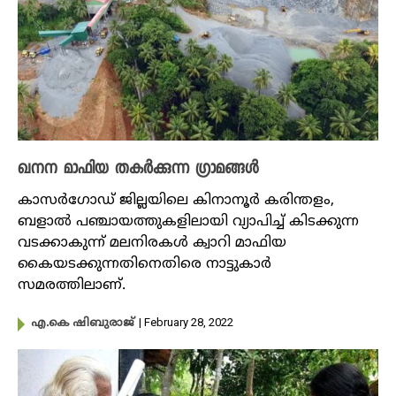
ഖനന മാഫിയ തകർക്കുന്ന ​ഗ്രാമങ്ങൾ
കാസർ​ഗോഡ് ജില്ലയിലെ കിനാനൂർ കരിന്തളം,
ബളാൽ പഞ്ചായത്തുകളിലായി വ്യാപിച്ച് കിടക്കുന്ന
വടക്കാകുന്ന് മലനിരകൾ ക്വാറി മാഫിയ
കൈയടക്കുന്നതിനെതിരെ നാട്ടുകാർ
സമരത്തിലാണ്.
| February 28, 2022
എ.കെ ഷിബുരാജ്