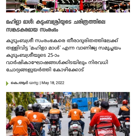
മഹിളാ മാൾ: കുടുംബശ്രീയുടെ ചരിത്രത്തിലെ
സങ്കടകരമായ സംരംഭം
കുടുംബശ്രീ സംരംഭകരെ തീരാദുരിതത്തിലേക്ക്
തള്ളിവിട്ട 'മഹിളാ മാൾ' എന്ന വാണിജ്യ സമുച്ചയം
കുടുംബശ്രീയുടെ 25-ാം
വാർഷികാഘോഷങ്ങൾക്കിടയിലും നിരവധി
ചോദ്യങ്ങളുയർത്തി കോഴിക്കോട്
| May 18, 2022
കെ.ആർ ധന്യ