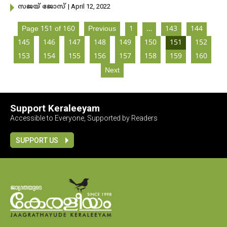
| April 12, 2022
സജയ് ജോസ്
Page 151 of 160
Previous
1
…
143
144
145
146
147
148
149
150
151
152
153
154
155
156
157
158
159
160
Next
Support Keraleeyam
Accessible to Everyone, Supported by Readers
SUPPORT US