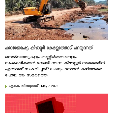
പരാജയപ്പെട്ട കീഴാറ്റൂർ കേരളത്തോട് പറയുന്നത്
നെൽവയലുകളും തണ്ണീർത്തടങ്ങളും
സംരക്ഷിക്കാൻ വേണ്ടി നടന്ന കീഴാറ്റൂർ സമരത്തിന്
എന്താണ് സംഭവിച്ചത്? ലക്ഷ്യം നേടാൻ കഴിയാതെ
പോയ ആ സമരത്തെ
| May 7, 2022
എ.കെ ഷിബുരാജ്