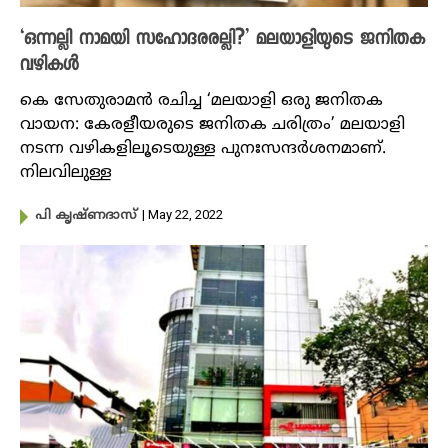
‘ഒന്നല്ലി നാമയി സഹോദരരല്ലി?’ മലയാളിയുടെ ജനിതക
വഴികള്‍
കെ സേതുരാമന്‍ രചിച്ച ‘മലയാളി ഒരു ജനിതക
വായന: കേരളീയരുടെ ജനിതക ചരിത്രം’ മലയാളി
നടന്ന വഴികളിലൂടെയുള്ള പുനഃസന്ദര്‍ശനമാണ്.
നിലവിലുള്ള
| May 22, 2022
പി കൃഷ്​ണദാസ്